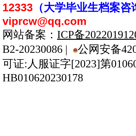
12333
（大学毕业生档案
咨
viprcw@qq.com
网站备案：
ICP备20220191
B2-20230086 |
公网安备4201
可证:人服证字[2023]第010
HB010620230178
929人才网
929招聘网
南方人才网
919人才网
939人才网
520人才
92
联合人才网
联合招聘网
888人才网
163人才网
163招聘网
985人才网
21
同城招聘网
毕业生求职网
域名抢注网
招聘人才网
中国直聘网
中国人才招聘网
中
直聘招聘网
人才网
武汉人才网
520人才网
28人才网
最新招聘信息
最