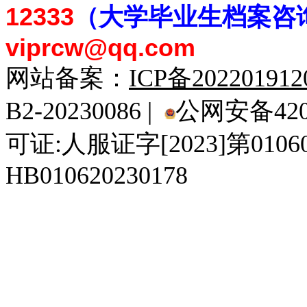
12333
（大学毕业生档案
咨
viprcw@qq.com
网站备案：
ICP备20220191
B2-20230086 |
公网安备4201
可证:人服证字[2023]第010
HB010620230178
929人才网
929招聘网
南方人才网
919人才网
939人才网
520人才
92
联合人才网
联合招聘网
888人才网
163人才网
163招聘网
985人才网
21
同城招聘网
毕业生求职网
域名抢注网
招聘人才网
中国直聘网
中国人才招聘网
中
直聘招聘网
人才网
武汉人才网
520人才网
28人才网
最新招聘信息
最